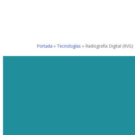
Skip
to
facebook
instagram
whatsapp
phone
main
Inicio
Nuestra Clíni
content
Portada
»
Tecnologías
»
Radiografía Digital (RVG)