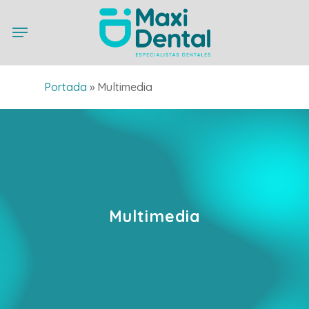
Skip
Menu
to
main
content
Portada
»
Multimedia
Multimedia