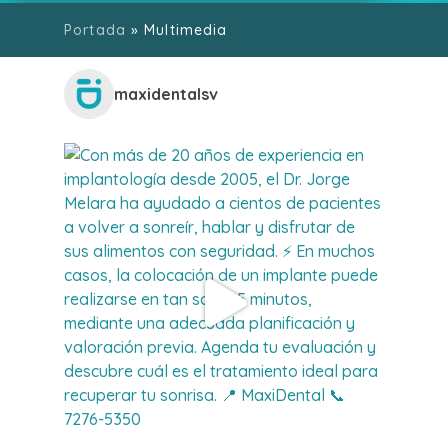
[aioseo_breadcrumbs]
Portada
»
Multimedia
maxidentalsv