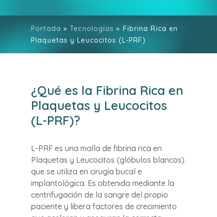
[aioseo_breadcrumbs]
Portada
»
Tecnologías
»
Fibrina Rica en
Plaquetas y Leucocitos (L-PRF)
¿Qué
es
la
Fibrina
Rica
en
Plaquetas
y
Leucocitos
(L-PRF)?
L-PRF es una malla de fibrina rica en
Plaquetas y Leucocitos (glóbulos blancos)
que se utiliza en cirugía bucal e
implantológica. Es obtenida mediante la
centrifugación de la sangre del propio
paciente y libera factores de crecimiento