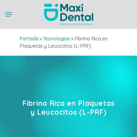
Skip
Menu
to
main
content
Portada
»
Tecnologías
»
Fibrina Rica en
Plaquetas y Leucocitos (L-PRF)
Fibrina
Rica
en
Plaquetas
y
Leucocitos
(L-PRF)