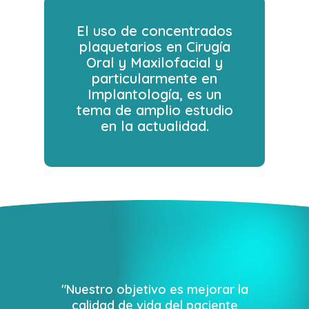
El uso de concentrados
plaquetarios en Cirugía
Oral y Maxilofacial y
particularmente en
Implantología, es un
tema de amplio estudio
en la actualidad.
"
N
u
e
s
t
r
o
o
b
j
e
t
i
v
o
e
s
m
e
j
o
r
a
r
l
a
c
a
l
i
d
a
d
d
e
v
i
d
a
d
e
l
p
a
c
i
e
n
t
e