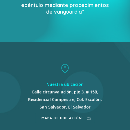
e
d
é
n
t
u
l
o
m
e
d
i
a
n
t
e
p
r
o
c
e
d
i
m
i
e
n
t
o
s
d
e
v
a
n
g
u
a
r
d
i
a
"
Nuestra ubicación
Calle circunvalación, pje 3, # 15B,
Residencial Campestre, Col. Escalón,
San Salvador, El Salvador
MAPA DE UBICACIÓN